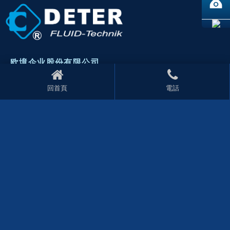
欧境企业股份有限公司
+886-4-22700585
+886-4-22775848
回首頁
電話
deter218@ms27.hinet.net
台中市太平区宜昌东路23巷49弄12号
上海欧境（上海途鑫空油压自动化设备有限公司）
上海市松江区谷阳南路28弄7号
+86-21-63219019
+86-21-67816660
回首页
公司介绍
产品资讯
联络我们
技术支援