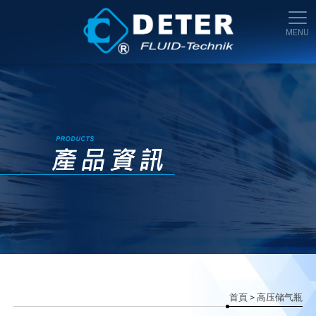
首頁
> 高压储气瓶