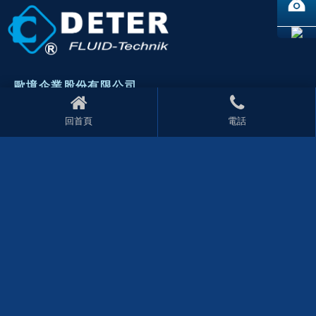
歐境企業股份有限公司
+886-4-22700585
+886-4-22775848
回首頁
電話
deter218@ms27.hinet.net
台中市太平區宜昌東路23巷49弄12號
上海歐境（上海途鑫空油壓自動化設備有限公司）
上海市松江區谷陽南路28弄7號
+86-21-63219019
+86-21-67816660
回首頁
公司介紹
產品資訊
聯絡我們
技術支援